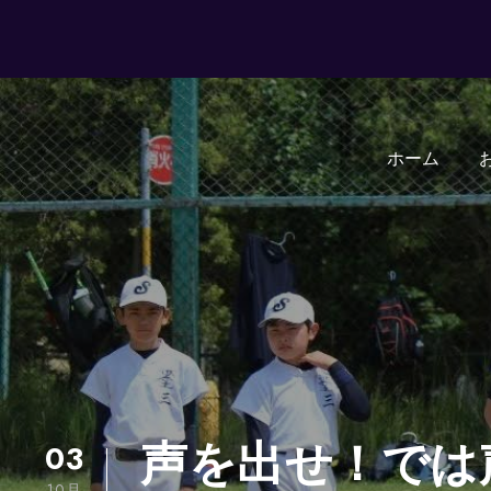
ホーム
03
声を出せ！では
10月