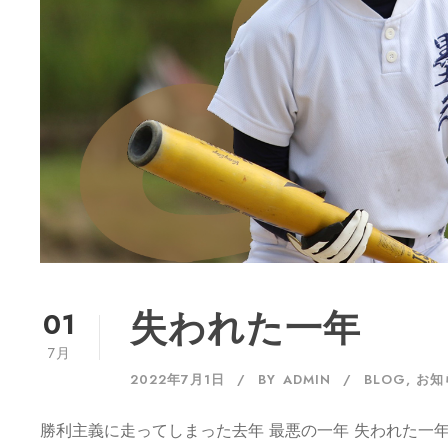
01
失われた一年
7月
2022年7月1日
BY
ADMIN
BLOG
,
お知
勝利主義に走ってしまった去年 最悪の一年 失われた一年