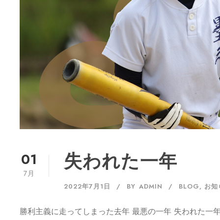
01
失われた一年
7月
2022年7月1日
BY
ADMIN
BLOG
,
お知
勝利主義に走ってしまった去年 最悪の一年 失われた一年