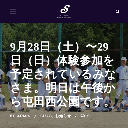
9月28日（土）〜29
日（日）体験参加を
予定されているみな
さま。明日は午後か
ら屯田西公園です。
BY
ADMIN
BLOG
,
お知らせ
0