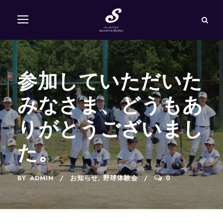
参加していただいた
みなさま、どうもあ
りがとうございまし
た。
BY
ADMIN
お知らせ
,
野球体験会
0