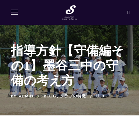
指導方針【守備編そ
の1】墨谷三中の守
備の考え方
BY
ADMIN
BLOG
,
クラブの特徴
0