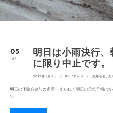
05
明日は小雨決行、
5月
に限り中止です。
2017年5月5日
BY
ADMIN
お知らせ
,
野
明日の体験会参加の皆様へ あいにく明日の天気予報は今
い...