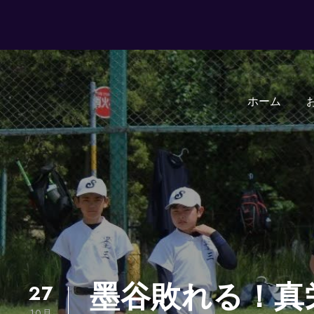
ホーム
27
墨谷敗れる！真
10月